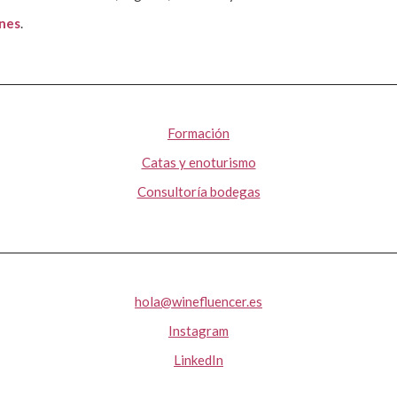
ones
.
Formación
Catas y enoturismo
Consultoría bodegas
hola@winefluencer.es
Instagram
LinkedIn