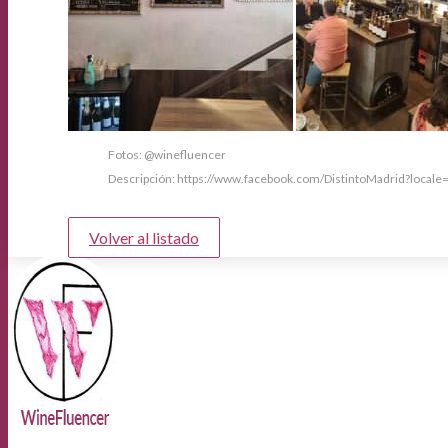
Fotos: @winefluencer
Descripción: https://www.facebook.com/DistintoMadrid?locale
Volver al listado