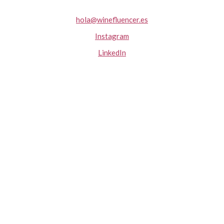
hola@winefluencer.es
Instagram
LinkedIn