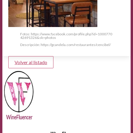
Fotos: https://www.facebook.com/profile.php?id=1000770
42691326&sk=photos
Descripción: https://gcandela.com/restaurantes/cencibel/
Volver al listado