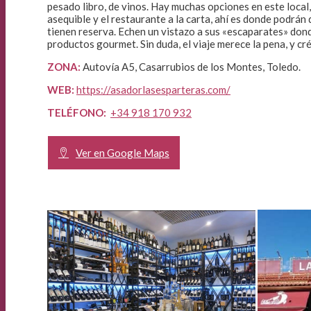
pesado libro, de vinos. Hay muchas opciones en este local,
asequible y el restaurante a la carta, ahí es donde podrán 
tienen reserva. Echen un vistazo a sus «escaparates» donde
productos gourmet. Sin duda, el viaje merece la pena, y cr
ZONA:
Autovía A5, Casarrubios de los Montes, Toledo.
WEB:
https://asadorlasesparteras.com/
TELÉFONO:
+34 918 170 932
Ver en Google Maps